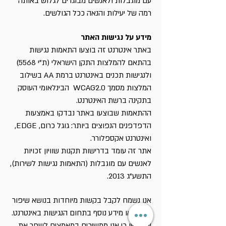
עם מוגבלות ולאנשים מבוגרים לגלוש באותה
רמה של יעילות והנאה ככל הגולשים.
מידע על נגישות האתר
באתר אינטרנט זה בוצעו התאמות נגישות
בהתאם להמלצות התקן הישראלי (ת"י 5568)
ולנגישות תכנים באינטרנט ברמת AA בשילוב
המלצות מסמך WCAG2.0 הבינלאומי העוסק
בתקינה ברשת האינטרנט.
ההתאמות שבוצעו באתר נבדקו באמצעות
הדפדפנים הנפוצים ביותר: גוגל כרום, EDGE,
ואינטרנט אקספלורר.
אתר זה עומד בדרישות תקנות שוויון זכויות
לאנשים עם מוגבלות (התאמות נגישות לשירות),
התשע"ג 2013.
אנו נשמח לקבל בקשות מיוחדות בנושא שיפור
האתר או מידע נוסף בתחום הנגישות באינטרנט.
יש לציין כי אנו ממשיכים במאמצים לשפר את