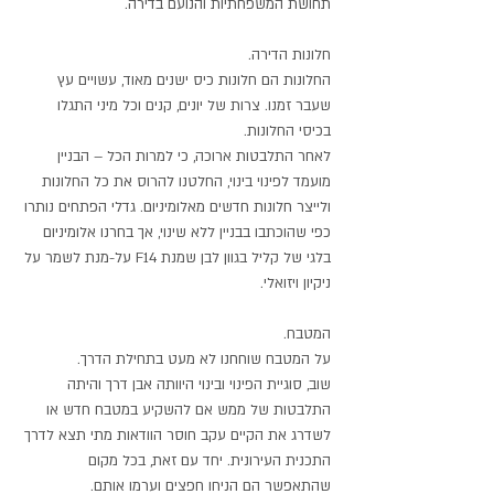
תחושת המשפחתיות והנועם בדירה.
חלונות הדירה.
החלונות הם חלונות כיס ישנים מאוד, עשויים עץ
שעבר זמנו. צרות של יונים, קנים וכל מיני התגלו
בכיסי החלונות.
לאחר התלבטות ארוכה, כי למרות הכל – הבניין
מועמד לפינוי בינוי, החלטנו להרוס את כל החלונות
ולייצר חלונות חדשים מאלומיניום. גדלי הפתחים נותרו
כפי שהוכתבו בבניין ללא שינוי, אך בחרנו אלומיניום
בלגי של קליל בגוון לבן שמנת F14 על-מנת לשמר על
ניקיון ויזואלי.
המטבח.
על המטבח שוחחנו לא מעט בתחילת הדרך.
שוב, סוגיית הפינוי ובינוי היוותה אבן דרך והיתה
התלבטות של ממש אם להשקיע במטבח חדש או
לשדרג את הקיים עקב חוסר הוודאות מתי תצא לדרך
התכנית העירונית. יחד עם זאת, בכל מקום
שהתאפשר הם הניחו חפצים וערמו אותם.