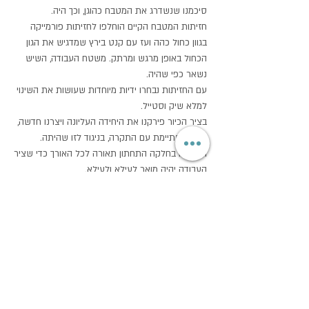
סיכמנו שנשדרג את המטבח כהוגן, וכך היה.
חזיתות המטבח הקיים הוחלפו לחזיתות פורמייקה
בגוון כחול כהה ועז עם קנט בירץ שמדגיש את הגון
הכחול באופן מרגש ומרתק. משטח העבודה, השיש
נשאר כפי שהיה.
עם החזיתות נבחרו ידיות מיוחדות שעושות את השינוי
למלא שיק וסטייל.
בציר הכיור פירקנו את היחידה העליונה ויצרנו חדשה,
כזו שמסתיימת עם התקרה, בניגוד לזו שהיתה.
הטמענו בחלקה התחתון תאורה לכל האורך כדי שציר
העבודה יהיה מואר לעילא ולעילא.
חיפוי הבריקים הוחלף לבריק לבן מבריק עם פאזה.
ציר המקרר תוכנן מחדש על-מנת לנצל כל מ"מ של
מקום עבור אחסון סגור, ומזווה פרקטי ונוח.
לחדרי השינה בדירה תכננו נגרויות עבור בגדים ואחסון
בתוך הנישות שיצרנו. בחרנו ידיות משגעות בצורת
חישוק גדול בגוון מוזהב אשר עושות את ההבדל.
תאורה הותאמה לכל חלל ושטיחי צד רכים ונעימים