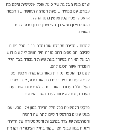
יצרנו מעין מובלעת של פינת אוכל אינטימית ומקסימה
עבורם, עם צמחיה שופעת המדמה תחושה של חממה
או אפילו פטיו קטן ומזמין בתוך החלל.
הוספנו וילון רומאי רך חצי שקוף בגוון טבעי לשם
האווירה.
למרות שהדירה מקבלת אור נהדר ורך כי הכל פתוח
סביבם והם פונים דרום מזרח, היה חשוב לי לשים דגש
רב על תאורה, במיוחד בעת שעות העבודה בצד חלל
העבודה אשר תכננו להם.
לשם כך, הוספנו נקודות מאור מהתקרה ורכשנו פס
צבירה עם ספוטים רכים בגוון אור טבעי, אשר פוזרו
מעל חלל העבודה באופן כזה שלא יסנוורו אות בעת
העבודה, וגם לא יכוונו לעבר מסכי המחשב.
פרקט הלמינציה בכל חלל הדירה בגוון אלון טבעי עם
מעט עיניים בהדפס הוסיפו לתחושה החמה
והמרתקת שנוצרה בקיצביות והטקסטורה של הדירה.
וילונות בגוון טבעי, חצי שקוף בחלל הציבורי הידקו את