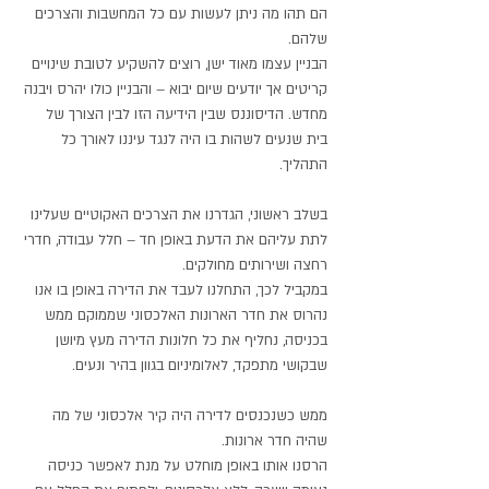
הם תהו מה ניתן לעשות עם כל המחשבות והצרכים
שלהם.
הבניין עצמו מאוד ישן, רוצים להשקיע לטובת שינויים
קריטים אך יודעים שיום יבוא – והבניין כולו יהרס ויבנה
מחדש. הדיסוננס שבין הידיעה הזו לבין הצורך של
בית שנעים לשהות בו היה לנגד עיננו לאורך כל
התהליך.
בשלב ראשוני, הגדרנו את הצרכים האקוטיים שעלינו
לתת עליהם את הדעת באופן חד – חלל עבודה, חדרי
רחצה ושירותים מחולקים.
במקביל לכך, התחלנו לעבד את הדירה באופן בו אנו
נהרוס את חדר הארונות האלכסוני שממוקם ממש
בכניסה, נחליף את כל חלונות הדירה מעץ מיושן
שבקושי מתפקד, לאלומיניום בגוון בהיר ונעים.
ממש כשנכנסים לדירה היה קיר אלכסוני של מה
שהיה חדר ארונות.
הרסנו אותו באופן מוחלט על מנת לאפשר כניסה