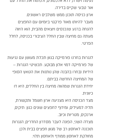
נעימה וישרה, ללא אלכסונים, ולפתוח את החלל עם
אור טבעי שקיים בדירה.
ארון כניסה תוכנן ממש משלבים ראשונים.
מעבר להיותו מאוד פרקטי ביומיום עם החפצים
להנחה ברגע שנכנסים ויוצאים מהבית, הוא היווה
מעתה גם מחיצה שבין החלל הציבורי בכניסה, לחלל
הפרטי.
לנגרות בחרנו פורמייקה בגוון תכלת מעושן עם נגיעות
של פורמייקה דמוי אלון מבוקע. תכשיטי הנגרות –
הידיות נבחרו בהבנה שהן נותנות את הטאץ הסופי
של המחיצה החדשה בביתם.
יחידת הנגרות שמהווה מחיצה בין החללים, היא דו
כיוונית.
מצד הכניסה היא מצניעה ארון חשמל ותקשורת,
תליה למעילים, ומידוף לחפצים שונים כגון: תיקים,
ארנקים, מטריות וכיוב.
מצדה השני, הפונה לעבר מסדרון החדרים, הנגרות
תוכננה לאחסון רב של מגוון חפצים בבית ולכן
מחולקת לאחסון ממודף ולאחסון תלוי.