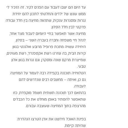
עד היום הם ישבו לעבוד עם הפנים לקיר. זה הזכיר לי
ממש עונש של ילדים והחלטתי לתכנן להם יחידת
נגרות ומסגרות ענקית, שתהווה מחיצה בין חלל עבודה
פרקטי לבין חלל הסלון.
מחיצה אשר תאפשר בחיי היומיום לעבוד מצד אחד,
לנהל חיי משפחה וחברה בעברה השני – בסלון.
היחידה עשויה מתכת פרופיל מרובע ואלגנטי בגוון
קירות הבית, בה שזרנו רשת אקספנדד, רשת מעוינים,
שמייצרת מרקם שונה ומסקרן, וגם נגרות בגוון אלון
טבעי.
הטלוויזיה תוכננה בקפידה רבה לעמוד על המחיצה
גם כן, ואיתה – מחשבים רבים שנדרשים להם
לעבודה.
בהתאם לכך תוכננה תשתית חשמל מוקפדת, כזו
שתאפשר להסתיר באופן מוחלט את כל הכבלים
מהרצפה בתוך המחיצה שעוצבה עבורם.
בפינת האוכל חידשנו את אדן הטרצו הנהדרת
שהיתה קיימת.